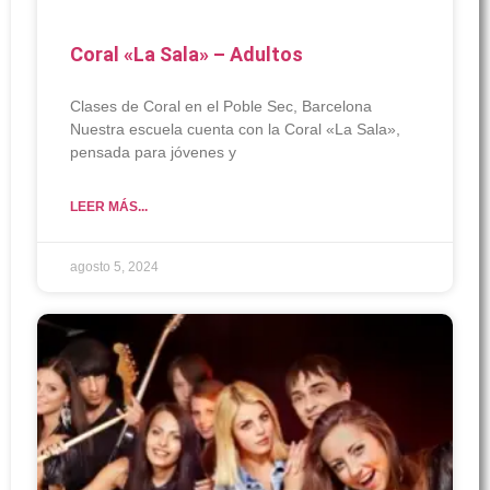
Coral «La Sala» – Adultos
Clases de Coral en el Poble Sec, Barcelona
Nuestra escuela cuenta con la Coral «La Sala»,
pensada para jóvenes y
LEER MÁS...
agosto 5, 2024