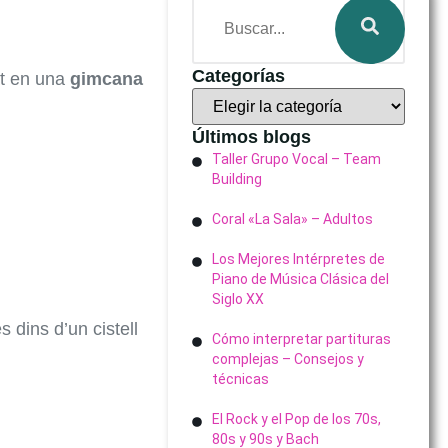
Categorías
at en una
gimcana
Últimos blogs
Taller Grupo Vocal – Team
Building
Coral «La Sala» – Adultos
Los Mejores Intérpretes de
Piano de Música Clásica del
Siglo XX
s dins d’un cistell
Cómo interpretar partituras
complejas – Consejos y
técnicas
El Rock y el Pop de los 70s,
80s y 90s y Bach