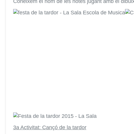
Coneixem el nom de les notes jugant amb el dibuix
3a Activitat: Cançó de la tardor